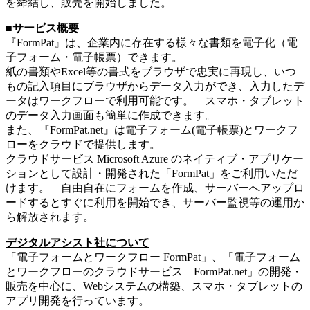
を締結し、販売を開始しました。
■サービス概要
『FormPat』は、企業内に存在する様々な書類を電子化（電
子フォーム・電子帳票）できます。
紙の書類やExcel等の書式をブラウザで忠実に再現し、いつ
もの記入項目にブラウザからデータ入力ができ、入力したデ
ータはワークフローで利用可能です。 スマホ・タブレット
のデータ入力画面も簡単に作成できます。
また、『FormPat.net』は電子フォーム(電子帳票)とワークフ
ローをクラウドで提供します。
クラウドサービス Microsoft Azure のネイティブ・アプリケー
ションとして設計・開発された「FormPat」をご利用いただ
けます。 自由自在にフォームを作成、サーバーへアップロ
ードするとすぐに利用を開始でき、サーバー監視等の運用か
ら解放されます。
デジタルアシスト社について
「電子フォームとワークフロー FormPat」、「電子フォーム
とワークフローのクラウドサービス FormPat.net」の開発・
販売を中心に、Webシステムの構築、スマホ・タブレットの
アプリ開発を行っています。