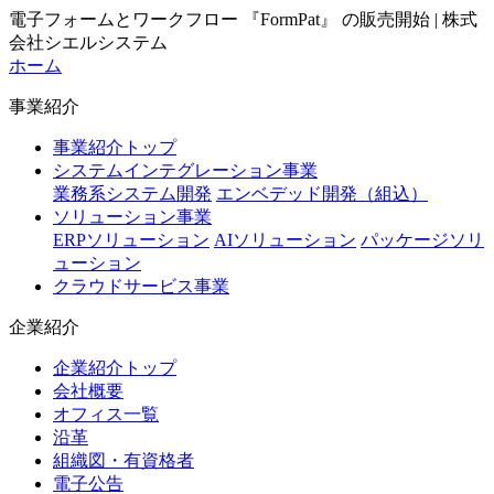
電子フォームとワークフロー 『FormPat』 の販売開始 | 株式
会社シエルシステム
ホーム
事業紹介
事業紹介トップ
システムインテグレーション事業
業務系システム開発
エンベデッド開発（組込）
ソリューション事業
ERPソリューション
AIソリューション
パッケージソリ
ューション
クラウドサービス事業
企業紹介
企業紹介トップ
会社概要
オフィス一覧
沿革
組織図・有資格者
電子公告