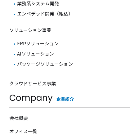
業務系システム開発
ります。
エンベデッド開発（組込）
ソリューション事業
■個人情報を与えることの任意性及び該当情報を
与えなかった場合に生じる結果
ERPソリューション
個人情報を取得する項目は、全て本人によってご
AIソリューション
提供いただくものです。
パッケージソリューション
ただし、必要な項目を頂けない場合、利用目的に
クラウドサービス事業
記載の諸手続又は処理に支障が生じる可能性があ
Company
ります。
企業紹介
会社概要
■本人が容易に知覚できない方法による個人情報
の取得
オフィス一覧