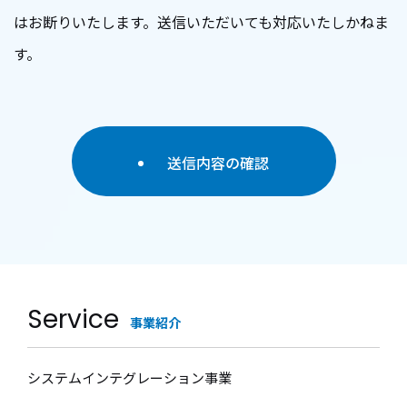
個人情報の取扱いを外部に委託する場合は、当社
はお断りいたします。送信いただいても対応いたしかねま
が規定する個人情報管理基準を満たす企業を選定
す。
して委託を行い、適切な取り扱いが行われるよう
監督します。
送信内容の確認
■取得した個人情報の開示等に応じる問い合わせ
窓口
本人からの請求等により、当社が本件により取得
した個人情報の利用目的の通知・開示・内容の訂
正・追加または削除・利用の停止・消去または第
Service
事業紹介
三者への提供の停止、第三者提供記録の開示
（「開示等」といいます。）に応じます。
システムインテグレーション事業
開示等に応じる窓口は、個人情報保護管理者にな