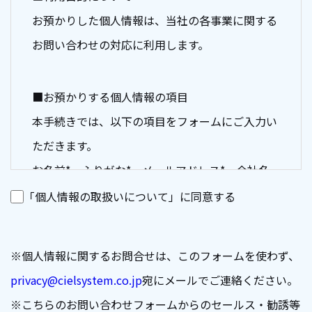
お預かりした個人情報は、当社の各事業に関する
お問い合わせの対応に利用します。
■お預かりする個人情報の項目
本手続きでは、以下の項目をフォームにご入力い
ただきます。
お名前*、ふりがな*、メールアドレス*、会社名
*、部署名、住所*、貴社サイトURL、電話番号*
「個人情報の取扱いについて」に同意する
*がついている項目は、本手続きにおいて入力が
必須となります。
※個人情報に関するお問合せは、このフォームを使わず、
privacy@cielsystem.co.jp
宛にメールでご連絡ください。
■個人情報の委託について
※こちらのお問い合わせフォームからのセールス・勧誘等