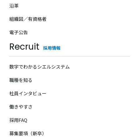
当ウェブサイトでは、より快適にご利用して頂く
沿革
ために、サイトの一部でクッキー(Cookie)を使用
組織図／有資格者
しております。
電子公告
クッキー（Cookie）はホームページにアクセスし
Recruit
ているご利用者様のコンピューターにサーバーの
採用情報
情報を格納する仕組みです。
クッキー（Cookie）はご利用者様のコンピュー
数字でわかるシエルシステム
ターを識別することはできますが、個人情報（お
職種を知る
名前、ご住所、電話番号、メールアドレスなど）
社員インタビュー
を取得することはありません。
働きやすさ
なお、クッキー情報については、ブラウザの設定
採用FAQ
で拒否することが可能です。
募集要項（新卒）