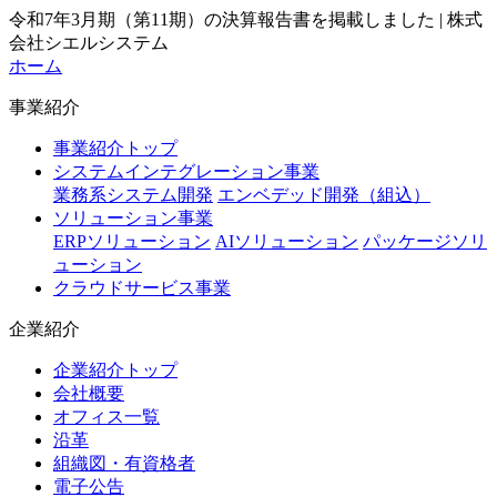
令和7年3月期（第11期）の決算報告書を掲載しました | 株式
会社シエルシステム
ホーム
事業紹介
事業紹介トップ
システムインテグレーション事業
業務系システム開発
エンベデッド開発（組込）
ソリューション事業
ERPソリューション
AIソリューション
パッケージソリ
ューション
クラウドサービス事業
企業紹介
企業紹介トップ
会社概要
オフィス一覧
沿革
組織図・有資格者
電子公告