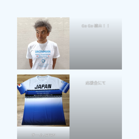
Go Go 植木！！
応援会にて
チームJAPAN