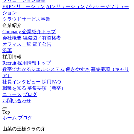
ソリューション事業
ERPソリューション
AIソリューション
パッケージソリュー
ション
クラウドサービス事業
企業紹介
Company
企業紹介トップ
会社概要
組織図／有資格者
オフィス一覧
電子公告
沿革
採用情報
Recruit
採用情報トップ
数字でわかるシエルシステム
働きやすさ
募集要項（キャリ
ア）
社員インタビュー
採用FAQ
職種を知る
募集要項（新卒）
ニュース
ブログ
お問い合わせ
Top
ホーム
ブログ
山菜の王様タラの芽