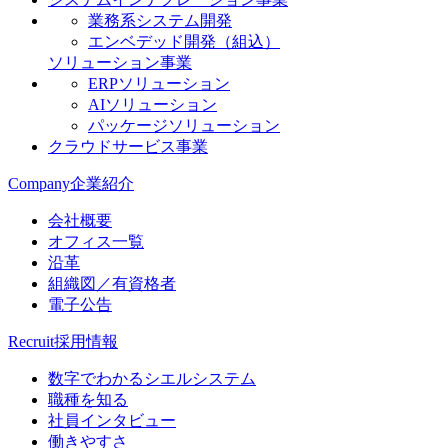
業務系システム開発
エンベデッド開発（組込）
ソリューション事業
ERPソリューション
AIソリューション
パッケージソリューション
クラウドサービス事業
Company
企業紹介
会社概要
オフィス一覧
沿革
組織図／有資格者
電子公告
Recruit
採用情報
数字でわかるシエルシステム
職種を知る
社員インタビュー
働きやすさ