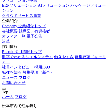
ソリューション事業
ERPソリューション
AIソリューション
パッケージソリュー
ション
クラウドサービス事業
企業紹介
Company
企業紹介トップ
会社概要
組織図／有資格者
オフィス一覧
電子公告
沿革
採用情報
Recruit
採用情報トップ
数字でわかるシエルシステム
働きやすさ
募集要項（キャリ
ア）
社員インタビュー
採用FAQ
職種を知る
募集要項（新卒）
ニュース
ブログ
お問い合わせ
Top
ホーム
ブログ
松本市内で紅葉狩り